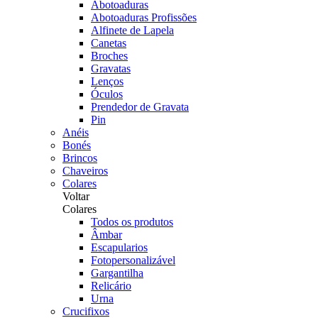
Abotoaduras
Abotoaduras Profissões
Alfinete de Lapela
Canetas
Broches
Gravatas
Lenços
Óculos
Prendedor de Gravata
Pin
Anéis
Bonés
Brincos
Chaveiros
Colares
Voltar
Colares
Todos os produtos
Âmbar
Escapularios
Fotopersonalizável
Gargantilha
Relicário
Urna
Crucifixos