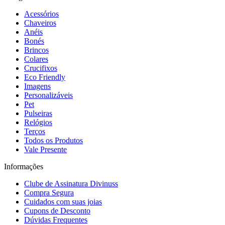
Acessórios
Chaveiros
Anéis
Bonés
Brincos
Colares
Crucifixos
Eco Friendly
Imagens
Personalizáveis
Pet
Pulseiras
Relógios
Terços
Todos os Produtos
Vale Presente
Informações
Clube de Assinatura Divinuss
Compra Segura
Cuidados com suas joias
Cupons de Desconto
Dúvidas Frequentes