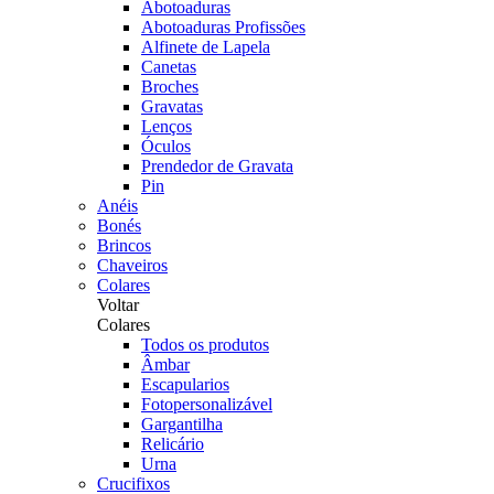
Abotoaduras
Abotoaduras Profissões
Alfinete de Lapela
Canetas
Broches
Gravatas
Lenços
Óculos
Prendedor de Gravata
Pin
Anéis
Bonés
Brincos
Chaveiros
Colares
Voltar
Colares
Todos os produtos
Âmbar
Escapularios
Fotopersonalizável
Gargantilha
Relicário
Urna
Crucifixos