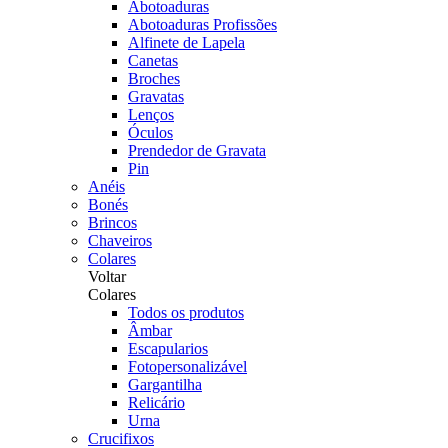
Abotoaduras
Abotoaduras Profissões
Alfinete de Lapela
Canetas
Broches
Gravatas
Lenços
Óculos
Prendedor de Gravata
Pin
Anéis
Bonés
Brincos
Chaveiros
Colares
Voltar
Colares
Todos os produtos
Âmbar
Escapularios
Fotopersonalizável
Gargantilha
Relicário
Urna
Crucifixos