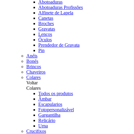
Abotoaduras
Abotoaduras Profissões
Alfinete de Lapela
Canetas
Broches
Gravatas
Lenços
Óculos
Prendedor de Gravata
Pin
Anéis
Bonés
Brincos
Chaveiros
Colares
Voltar
Colares
Todos os produtos
Âmbar
Escapularios
Fotopersonalizável
Gargantilha
Relicário
Urna
Crucifixos