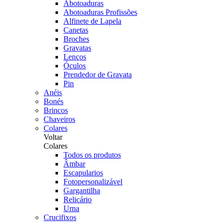
Abotoaduras
Abotoaduras Profissões
Alfinete de Lapela
Canetas
Broches
Gravatas
Lenços
Óculos
Prendedor de Gravata
Pin
Anéis
Bonés
Brincos
Chaveiros
Colares
Voltar
Colares
Todos os produtos
Âmbar
Escapularios
Fotopersonalizável
Gargantilha
Relicário
Urna
Crucifixos