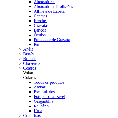
Abotoaduras
Abotoaduras Profissões
Alfinete de Lapela
Canetas
Broches
Gravatas
Lenços
Óculos
Prendedor de Gravata
Pin
Anéis
Bonés
Brincos
Chaveiros
Colares
Voltar
Colares
Todos os produtos
Âmbar
Escapularios
Fotopersonalizável
Gargantilha
Relicário
Urna
Crucifixos